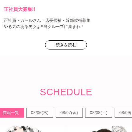
正社員大募集!!
正社員・ガールさん・店長候補・幹部候補募集
やる気のある男女よ!!当グループに集まれ!!
当社は、男女問わず活躍できる職場です。
続きを読む
今、勢いに乗る当グループは、更にエンターテイメント事業を拡大
すべく経験者・未経験者問わずやる気のある方を求めています!!
埼玉エリアに4店舗、群馬エリアに2店舗、新規出店1店舗決定!
店舗数があるという事は貴方の能力次第で、すぐに昇給・昇格が目
指せるという事です。
さらに多店舗展開・異業種での展開も計画中です。
SCHEDULE
そうです!!そこで必要なのはやる気に満ち溢れた貴方の力です。 私
達と一緒に事業を拡大していきましょう。
在籍一覧
08/06(木)
08/07(金)
08/08(土)
08/09
詳しい求人情報はコチラから
↓↓↓↓↓