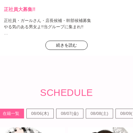
正社員大募集!!
正社員・ガールさん・店長候補・幹部候補募集
やる気のある男女よ!!当グループに集まれ!!
当社は、男女問わず活躍できる職場です。
続きを読む
今、勢いに乗る当グループは、更にエンターテイメント事業を拡大
すべく経験者・未経験者問わずやる気のある方を求めています!!
埼玉エリアに4店舗、群馬エリアに2店舗、新規出店1店舗決定!
店舗数があるという事は貴方の能力次第で、すぐに昇給・昇格が目
指せるという事です。
さらに多店舗展開・異業種での展開も計画中です。
SCHEDULE
そうです!!そこで必要なのはやる気に満ち溢れた貴方の力です。 私
達と一緒に事業を拡大していきましょう。
在籍一覧
08/06(木)
08/07(金)
08/08(土)
08/09
詳しい求人情報はコチラから
↓↓↓↓↓